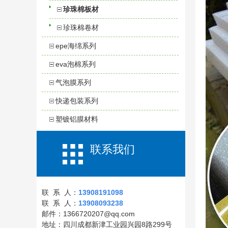
珍珠棉板材
珍珠棉卷材
epe海绵系列
eva泡棉系列
气泡膜系列
快递包装系列
塑镀铝膜材料
联系我们
联 系 人：
13908191098
联 系 人：
13908093238
邮件：1366720207@qq.com
地址：四川成都新津工业园兴园8路299号