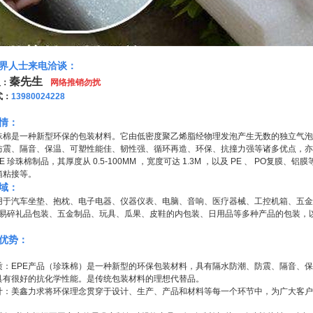
界人士来电洽谈：
秦先生
人：
网络推销勿扰
式：
13980024228
情：
珍珠棉是一种新型环保的包装材料。它由低密度聚乙烯脂经物理发泡产生无数的独立气
防震、隔音、保温、可塑性能佳、韧性强、循环再造、环保、抗撞力强等诸多优点，亦
PE 珍珠棉制品，其厚度从 0.5-100MM ，宽度可达 1.3M ，以及 PE 、 P
箱粘接等。
域：
用于汽车坐垫、抱枕、电子电器、仪器仪表、电脑、音响、医疗器械、工控机箱、五金
***易碎礼品包装、五金制品、玩具、瓜果、皮鞋的内包装、日用品等多种产品的包装，以
优势：
质：EPE产品（珍珠棉）是一种新型的环保包装材料，具有隔水防潮、防震、隔音、
具有很好的抗化学性能。是传统包装材料的理想代替品。
计：美鑫力求将环保理念贯穿于设计、生产、产品和材料等每一个环节中，为广大客户