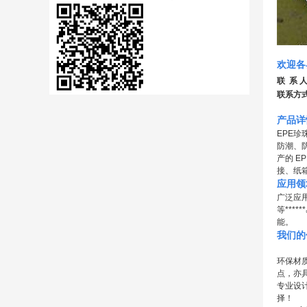
欢迎各
联 系 
联系方
产品详
EPE
防潮、
产的 E
接、纸
应用领
广泛应
等***
能。
我们的
环保材
点，亦
专业设
择！