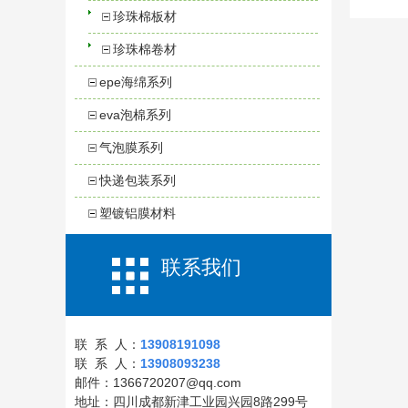
珍珠棉板材
珍珠棉卷材
epe海绵系列
eva泡棉系列
气泡膜系列
快递包装系列
塑镀铝膜材料
联系我们
联 系 人：
13908191098
联 系 人：
13908093238
邮件：1366720207@qq.com
地址：四川成都新津工业园兴园8路299号