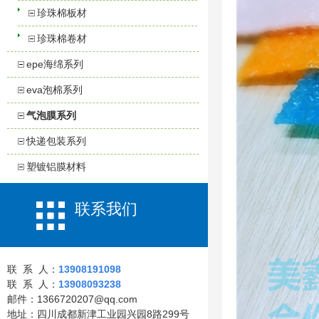
珍珠棉板材
珍珠棉卷材
epe海绵系列
eva泡棉系列
气泡膜系列
快递包装系列
塑镀铝膜材料
联系我们
联 系 人：
13908191098
联 系 人：
13908093238
邮件：1366720207@qq.com
地址：四川成都新津工业园兴园8路299号